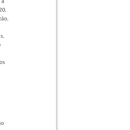
 a
20,
tão,
s,
e
os
ão