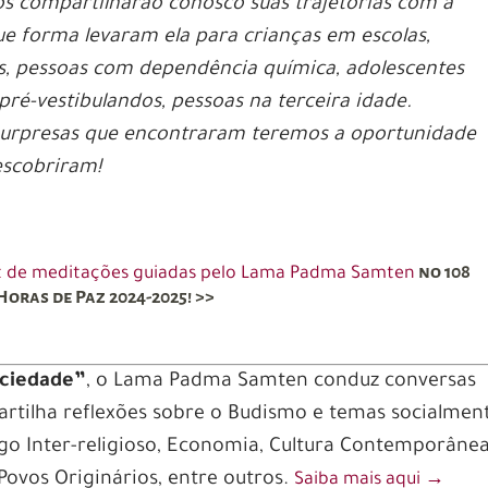
s compartilharão conosco suas trajetórias com a
ue forma levaram ela para crianças em escolas,
es, pessoas com dependência química, adolescentes
pré-vestibulandos, pessoas na terceira idade.
 surpresas que encontraram teremos a oportunidade
escobriram!
no 108
st de meditações guiadas pelo Lama Padma Samten
Horas de Paz 2024-2025! >>
ociedade”
, o Lama Padma Samten conduz conversas
tilha reflexões sobre o Budismo e temas socialmen
go Inter-religioso, Economia, Cultura Contemporânea
s Povos Originários, entre outros.
Saiba mais aqui
‭→