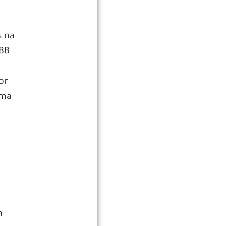
s na
EBB
or
ama
m