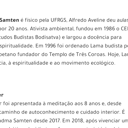
 Samten
é f
ísico pela UFRGS, Alfredo Aveline deu aula
por 20 anos. Ativista ambiental, fundou em 1986 o C
tudos Budistas Bodisatva) e largou a docência para
espiritualidade. Em 1996 foi ordenado Lama budista p
ibetano fundador do Templo de Três Coroas. Hoje, L
ia, à espiritualidade e ao movimento ecológico.
er
 foi apresentada à meditação aos 8 anos e, desde
 caminho de autoconhecimento e cuidado interior. É
adma Samten desde 2017. Em 2018, após vivenciar u