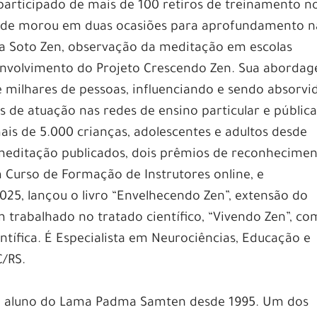
articipado de mais de 100 retiros de treinamento n
 onde morou em duas ocasiões para aprofundamento n
la Soto Zen, observação da meditação em escolas
envolvimento do Projeto Crescendo Zen. Sua aborda
 milhares de pessoas, influenciando e sendo absorvi
s de atuação nas redes de ensino particular e pública,
is de 5.000 crianças, adolescentes e adultos desde
 meditação publicados, dois prêmios de reconhecime
m Curso de Formação de Instrutores online, e
5, lançou o livro “Envelhecendo Zen”, extensão do
m trabalhado no tratado científico, “Vivendo Zen”, co
entífica. É Especialista em Neurociências, Educação e
C/RS.
 aluno do Lama Padma Samten desde 1995. Um dos