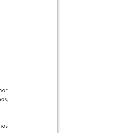
lhor
os,
amos