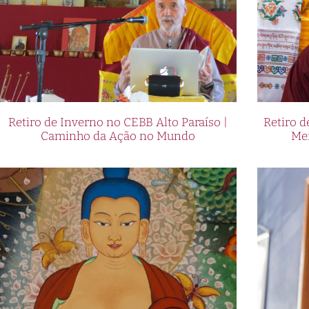
Retiro de Inverno no CEBB Alto Paraíso |
Retiro 
Caminho da Ação no Mundo
Me