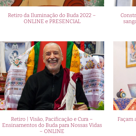
Retiro da Iluminação do Buda 2022 –
Constr
ONLINE e PRESENCIAL
sang
Retiro | Visão, Pacificação e Cura –
Façam a
Ensinamentos do Buda para Nossas Vidas
– ONLINE