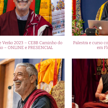
de Verão 2023 – CEBB Caminho do
Palestra e curso
io – ONLINE e PRESENCIAL
em Fl