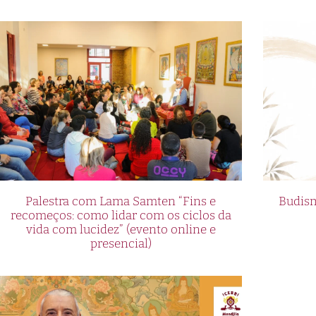
Palestra com Lama Samten “Fins e
Budism
recomeços: como lidar com os ciclos da
vida com lucidez” (evento online e
presencial)