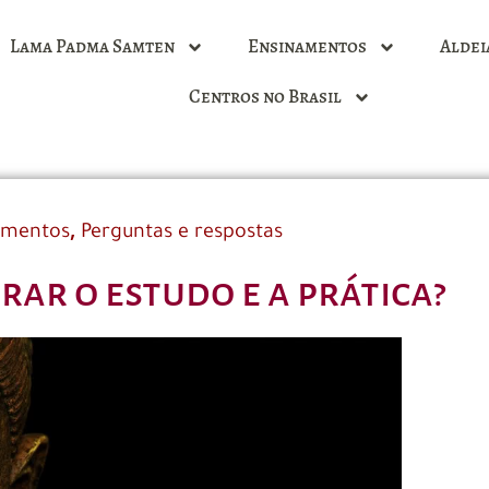
Lama Padma Samten
Ensinamentos
Aldei
Centros no Brasil
,
amentos
Perguntas e respostas
rar o estudo e a prática?