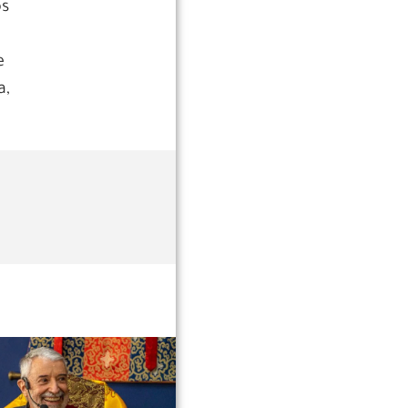
os
e
a,