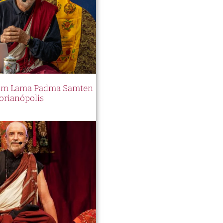
 com Lama Padma Samten
orianópolis