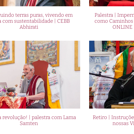
uindo terras puras, vivendo em
Palestra | Imper
a com sustentabilidade | CEBB
como Caminhos p
Abhirati
ONLINE 
 revolução! | palestra com Lama
Retiro | Instruçõ
Samten
nossas V