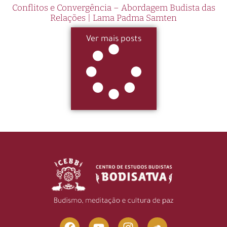
Conflitos e Convergência – Abordagem Budista das
Relações | Lama Padma Samten
Ver mais posts