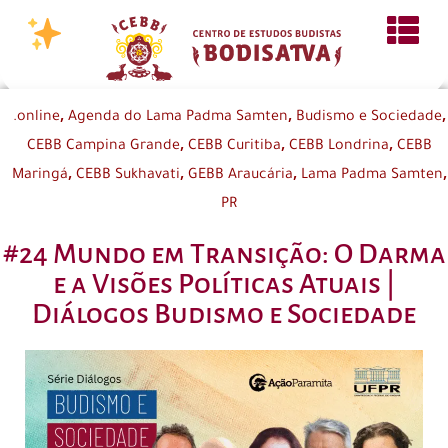
,
,
,
.online
Agenda do Lama Padma Samten
Budismo e Sociedade
,
,
,
CEBB Campina Grande
CEBB Curitiba
CEBB Londrina
CEBB
,
,
,
,
Maringá
CEBB Sukhavati
GEBB Araucária
Lama Padma Samten
PR
#24 Mundo em Transição: O Darma
e a Visões Políticas Atuais |
Diálogos Budismo e Sociedade