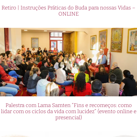
Retiro | Instruções Práticas do Buda para nossas Vidas –
ONLINE
Palestra com Lama Samten “Fins e recomeços: como
lidar com os ciclos da vida com lucidez” (evento online e
presencial)