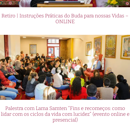
Retiro | Instruções Práticas do Buda para nossas Vidas –
ONLINE
Palestra com Lama Samten “Fins e recomeços: como
lidar com os ciclos da vida com lucidez” (evento online e
presencial)