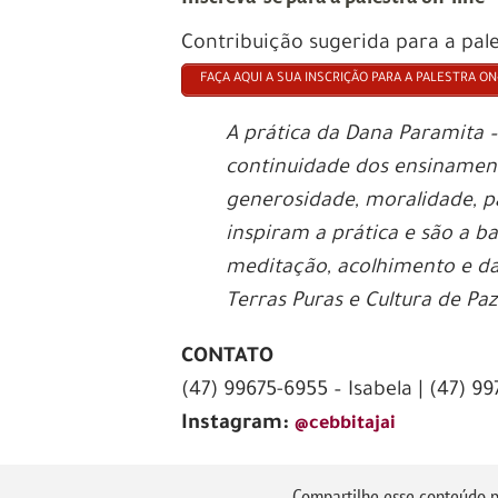
Contribuição sugerida para a pale
FAÇA AQUI A SUA INSCRIÇÃO PARA A PALESTRA ON
A prática da Dana Paramita –
continuidade dos ensinament
generosidade, moralidade, p
inspiram a prática e são a b
meditação, acolhimento e das
Terras Puras e Cultura de Pa
CONTATO
(47) 99675-6955 – Isabela | (47) 9
Instagram:
@cebbitajai
Compartilhe esse conteúdo p