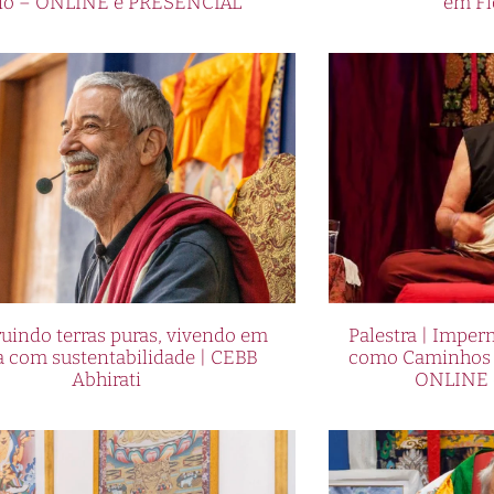
io – ONLINE e PRESENCIAL
em Fl
uindo terras puras, vivendo em
Palestra | Imper
a com sustentabilidade | CEBB
como Caminhos p
Abhirati
ONLINE 