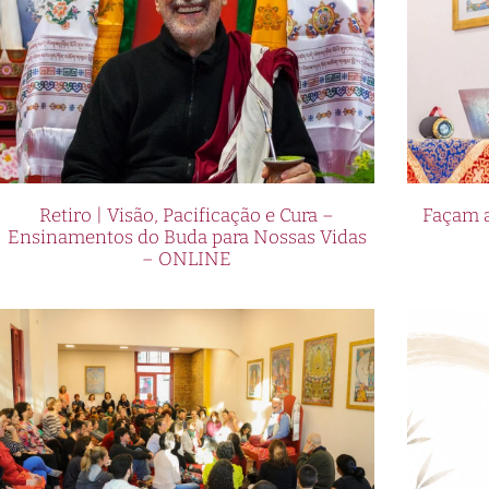
Retiro | Visão, Pacificação e Cura –
Façam a
Ensinamentos do Buda para Nossas Vidas
– ONLINE