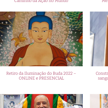
Caminho da Ação no Mundo
Me
Retiro da Iluminação do Buda 2022 –
Constr
ONLINE e PRESENCIAL
sang