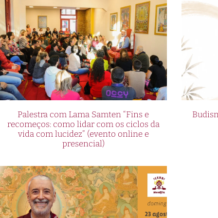
Palestra com Lama Samten “Fins e
Budism
recomeços: como lidar com os ciclos da
vida com lucidez” (evento online e
presencial)