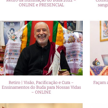
Retiro da Iluminação do Buda 2022 –
Constr
ONLINE e PRESENCIAL
sang
Retiro | Visão, Pacificação e Cura –
Façam a
Ensinamentos do Buda para Nossas Vidas
– ONLINE