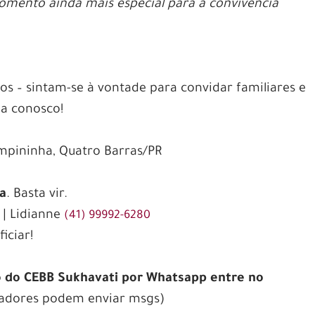
mento ainda mais especial para a convivência
s – sintam-se à vontade para convidar familiares e
ia conosco!
ampininha, Quatro Barras/PR
ia
. Basta vir.
| Lidianne
(41) 99992-6280
iciar!
o do CEBB Sukhavati por Whatsapp entre no
adores podem enviar msgs)