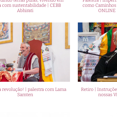
uindo terras puras, vivendo em
Palestra | Imper
a com sustentabilidade | CEBB
como Caminhos p
Abhirati
ONLINE 
 revolução! | palestra com Lama
Retiro | Instruçõ
Samten
nossas V