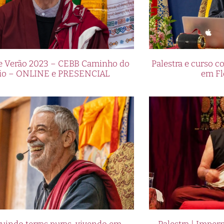
de Verão 2023 – CEBB Caminho do
Palestra e curso
io – ONLINE e PRESENCIAL
em Fl