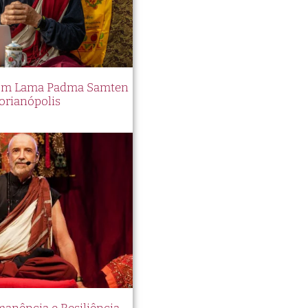
 com Lama Padma Samten
orianópolis