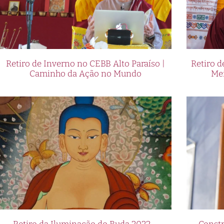
Retiro de Inverno no CEBB Alto Paraíso |
Retiro 
Caminho da Ação no Mundo
Me