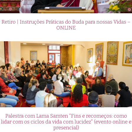
Retiro | Instruções Práticas do Buda para nossas Vidas –
ONLINE
Palestra com Lama Samten “Fins e recomeços: como
lidar com os ciclos da vida com lucidez” (evento online e
presencial)