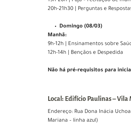
19h-20h | Puja – recitação de man
20h-21h30 | Perguntas e Respos
Domingo (08/03)
Manhã:
9h-12h | Ensinamentos sobre Saúde
12h-14h | Bençãos e Despedida
Não há pré-requisitos para inici
Local: Edifício Paulinas – Vil
Endereço: Rua Dona Inácia Uchoa,
Mariana – linha azul)