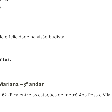
tras
tas
 e felicidade na visão budista
antes.
a Mariana – 3º andar
 62 (F
ica entre as estações de metrô Ana Rosa e Vila