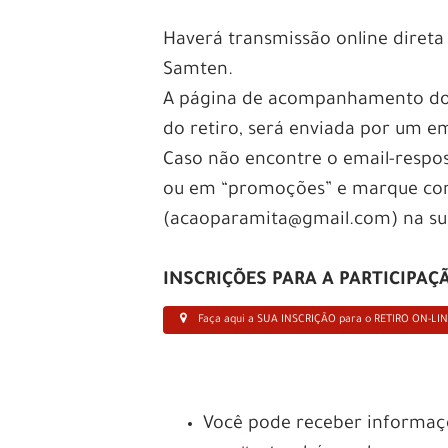
Haverá transmissão online diret
Samten.
A página de acompanhamento do r
do retiro, será enviada por um em
Caso não encontre o email-respos
ou em “promoções” e marque como
(acaoparamita@gmail.com) na sua 
INSCRIÇÕES PARA A PARTICIPAÇ
Faça aqui a SUA INSCRIÇÃO para o RETIRO ON-LIN
Você pode receber informaçõ