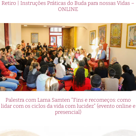
Retiro | Instruções Práticas do Buda para nossas Vidas –
ONLINE
Palestra com Lama Samten “Fins e recomeços: como
lidar com os ciclos da vida com lucidez” (evento online e
presencial)