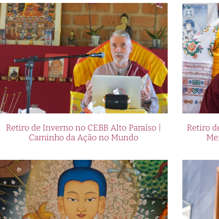
Retiro de Inverno no CEBB Alto Paraíso |
Retiro 
Caminho da Ação no Mundo
Me