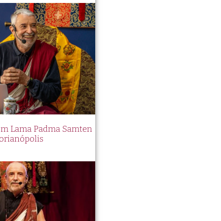
 com Lama Padma Samten
orianópolis