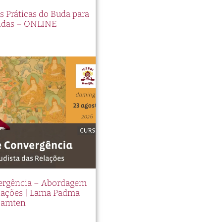
es Práticas do Buda para
idas – ONLINE
vergência – Abordagem
elações | Lama Padma
Samten