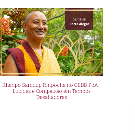
Khenpo Samdup Rinpoche no CEBB PoA |
Lucidez e Compaixão em Tempos
Desafiadores