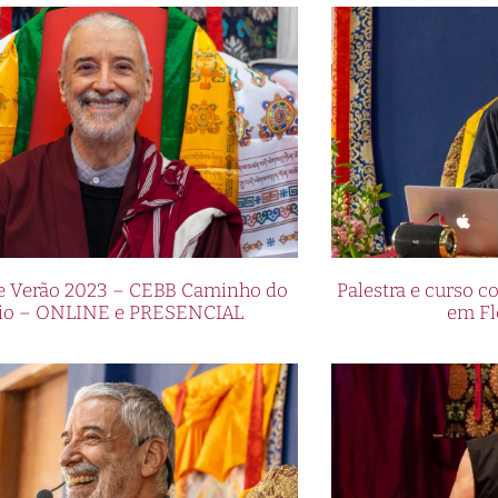
de Verão 2023 – CEBB Caminho do
Palestra e curso
io – ONLINE e PRESENCIAL
em Fl