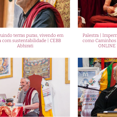
uindo terras puras, vivendo em
Palestra | Imper
a com sustentabilidade | CEBB
como Caminhos p
Abhirati
ONLINE 