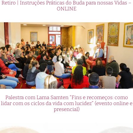
Retiro | Instruções Práticas do Buda para nossas Vidas –
ONLINE
Palestra com Lama Samten “Fins e recomeços: como
lidar com os ciclos da vida com lucidez” (evento online e
presencial)