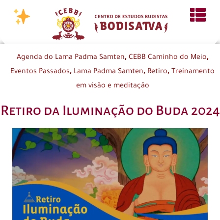
,
,
Agenda do Lama Padma Samten
CEBB Caminho do Meio
,
,
,
Eventos Passados
Lama Padma Samten
Retiro
Treinamento
em visão e meditação
Retiro da Iluminação do Buda 2024