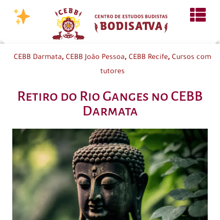
,
,
,
CEBB Darmata
CEBB João Pessoa
CEBB Recife
Cursos com
tutores
Retiro do Rio Ganges no CEBB
Darmata