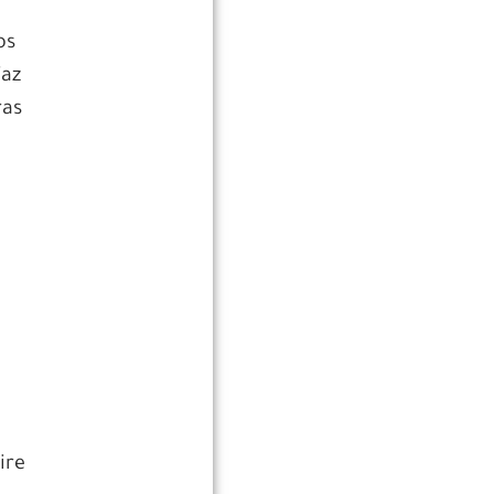
os
faz
ras
ire