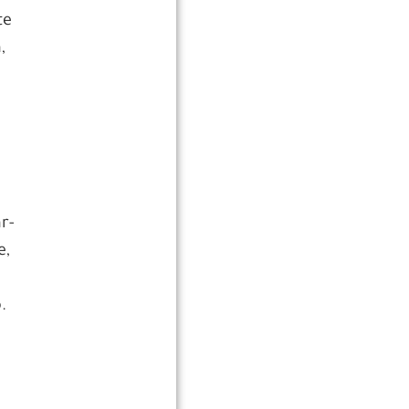
te
,
r-
e,
.