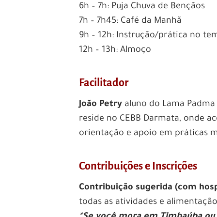
6h – 7h: Puja Chuva de Bençãos
7h – 7h45: Café da Manhã
9h – 12h: Instrução/prática no te
12h – 13h: Almoço
Facilitador
João Petry
aluno do Lama Padma S
reside no CEBB Darmata, onde ac
orientação e apoio em práticas m
Contribuições e Inscrições
Contribuição sugerida (com ho
todas as atividades e alimentação
*
Se você mora em Timbaúba ou 