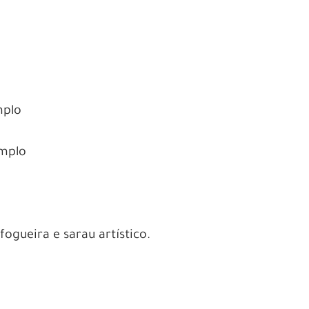
mplo
emplo
ogueira e sarau artístico.