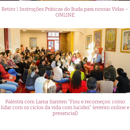
Retiro | Instruções Práticas do Buda para nossas Vidas –
ONLINE
Palestra com Lama Samten “Fins e recomeços: como
lidar com os ciclos da vida com lucidez” (evento online e
presencial)