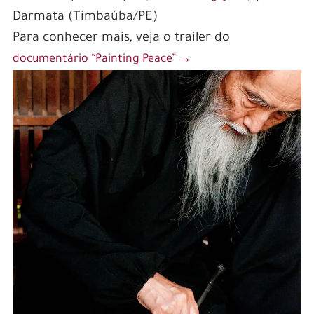
One of the key advantages of South Africa’s
Darmata (Timbaúba/PE)
online betting scene is the availability of a wide
Para conhecer mais, veja o trailer do
variety of international betting markets. From
documentário “Painting Peace” →
popular global sports like football, basketball,
and tennis, to niche sports and events, bettors
can explore an extensive range of options to
suit their preferences. Additionally, many online
betting platforms offer competitive odds and
enticing promotions to attract players,
enhancing the overall betting experience. With
seamless payment options and user-friendly
interfaces, South Africa’s gateway to
international online betting provides a
convenient and thrilling way for enthusiasts to
engage in their favorite pastime.