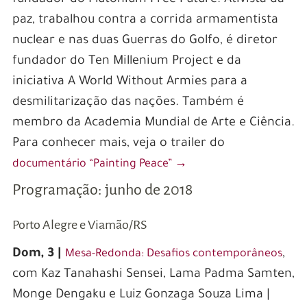
paz, trabalhou contra a corrida armamentista
nuclear e nas duas Guerras do Golfo, é diretor
fundador do Ten Millenium Project e da
iniciativa A World Without Armies para a
desmilitarização das nações. Também é
membro da Academia Mundial de Arte e Ciência.
Para conhecer mais, veja o trailer do
documentário “Painting Peace” →
Programação: junho de 2018
South Africa’s Gateway to
Porto Alegre e Viamão/RS
International Online Betting
Dom, 3 |
,
Mesa-Redonda: Desafios contemporâneos
com Kaz Tanahashi Sensei, Lama Padma Samten,
South Africa has emerged as a gateway to
Monge Dengaku e Luiz Gonzaga Souza Lima |