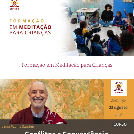
interface, making it easy for both experienced
bettors and newcomers to navigate and place
bets. With secure payment options and reliable
customer support, users can have peace of mind
while engaging in online betting activities.
Furthermore, South Africa’s gateway to
international online betting offers a variety of
Formação em Meditação para Crianças
betting options to suit different preferences
and strategies. Users can choose from a range
of bet types, including single bets, multiple bets,
and live betting. The platform also provides
comprehensive statistics and live updates,
allowing users to make informed decisions when
placing their bets. Whether you are a casual
bettor or a seasoned professional, South Africa’s