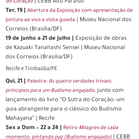
| CEBB Alto Paraíso
do Coração
The Growth of Online Betting in
Ter, 19 |
Abertura da Exposição com apresentação de
South Africa: A Gateway to
| Museu Nacional dos
pintura ao vivo e visita guiada
International Markets
Correios (Brasília/DF)
South Africa has emerged as a leading gateway
19 de junho a 21 de julho |
Exposição de obras
to international online betting, offering a wide
de Kazuaki Tanahashi Sensei | Museu Nacional
range of opportunities for avid gamblers. With
dos Correios (Brasília/DF)
a growing number of reputable online betting
Recife e Timbaúba/PE
platforms, South Africans now have access to a
Qui, 21 |
Palestra:
As quatro verdades triviais:
diverse selection of sports betting, casino
, junto com
princípios para um Budismo engajado
games, and other forms of online gambling. The
lançamento do livro “O Sutra do Coração: um
country’s well-regulated gambling industry
guia abrangente para o clássico do Budismo
ensures a safe and secure environment for
Mahayana” | Recife
players, with strict licensing requirements and
Sex a Dom – 22 a 24 |
Retiro
Milagres de cada
robust consumer protection measures in place.
| CEBB
momento: pintando paz (Budismo engajado)