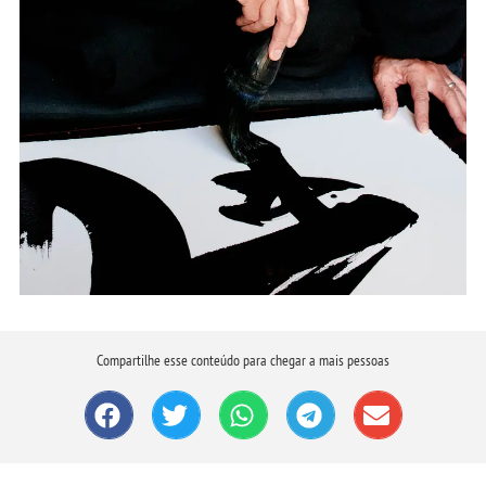
Legal Framework and Regulation:
Facilitating South Africa’s Online
Betting Industry
South Africa’s Gateway to International Online
Betting is
https://betzoid.com/za/international-
. With a growing interest in online
betting-sites/
betting, South African bettors now have access
to a wide range of international betting sites.
These sites offer a plethora of betting options,
including sports betting, casino games, and
Compartilhe esse conteúdo para chegar a mais pessoas
more. South African bettors can now enjoy the
thrill of betting on their favorite sports teams
or trying their luck at various casino games
from the comfort of their own homes.