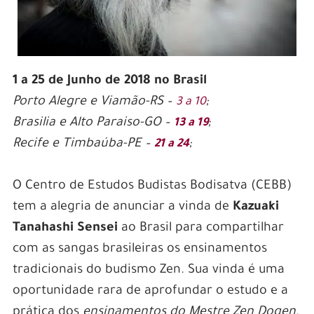
1 a 25 de Junho de 2018 no Brasil
Porto Alegre e Viamão-RS –
;
3 a 10
Brasilia e Alto Paraiso-GO –
;
13 a 19
Recife e Timbaúba-PE –
;
21 a 24
O Centro de Estudos Budistas Bodisatva (CEBB)
tem a alegria de anunciar a vinda de
Kazuaki
Tanahashi Sensei
ao Brasil para compartilhar
com as sangas brasileiras os ensinamentos
tradicionais do budismo Zen. Sua vinda é uma
oportunidade rara de aprofundar o estudo e a
prática dos
ensinamentos do Mestre Zen Dogen
.