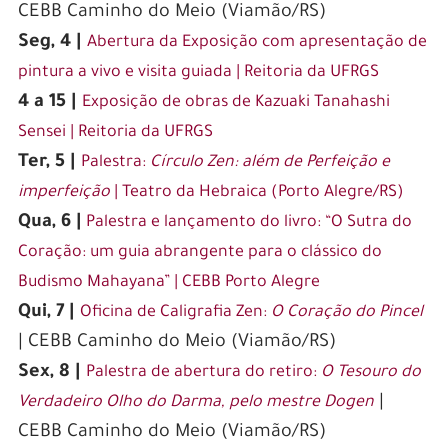
international online betting, offering a world of
CEBB Caminho do Meio (Viamão/RS)
opportunities for avid gamblers and sports
Seg, 4 |
Abertura da Exposição com apresentação de
enthusiasts. With the rise of technology and the
pintura a vivo e visita guiada | Reitoria da UFRGS
internet, the betting industry has undergone a
4 a 15 |
Exposição de obras de Kazuaki Tanahashi
major transformation, allowing individuals to
Sensei | Reitoria da UFRGS
access a wide range of betting options from the
Ter, 5 |
Palestra:
Círculo Zen: além de Perfeição e
comfort of their own homes. In this article, we
imperfeição
| Teatro da Hebraica (Porto Alegre/RS)
will explore the exciting landscape of online
Qua, 6 |
Palestra e lançamento do livro: “O Sutra do
betting in South Africa, delving into the
Coração: um guia abrangente para o clássico do
legalities, popular platforms, and the potential
Budismo Mahayana” | CEBB Porto Alegre
for big wins. Whether you’re a seasoned bettor
Qui, 7 |
Oficina de Caligrafia Zen:
O Coração do Pincel
or just curious about this booming industry, get
| CEBB Caminho do Meio (Viamão/RS)
ready to dive into the world of online betting
Sex, 8 |
Palestra de abertura do retiro:
O Tesouro do
and discover why South Africa is becoming a
|
Verdadeiro Olho do Darma, pelo mestre Dogen
hotspot for global gambling.
CEBB Caminho do Meio (Viamão/RS)