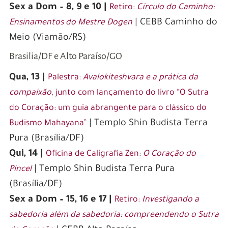
From placing bets on your favorite sports teams
Sex a Dom – 8, 9 e 10 |
Retiro:
Círculo do Caminho:
to trying your luck at virtual slot machines,
| CEBB Caminho do
Ensinamentos do Mestre Dogen
online betting has revolutionized the way we
Meio (Viamão/RS)
gamble. But what makes South Africa stand out
Brasilia/DF e Alto Paraíso/GO
as a gateway to international online betting? Is
Qua, 13 |
Palestra:
Avalokiteshvara e a prática da
it the vibrant and diverse gambling culture, the
compaixão
, junto com lançamento do livro “O Sutra
easy access to a plethora of betting platforms,
do Coração: um guia abrangente para o clássico do
or the potential for massive payouts? Join us as
| Templo Shin Budista Terra
Budismo Mahayana”
we uncover the answers to these questions and
Pura (Brasília/DF)
more, exploring the unique factors that have
Qui, 14 |
Oficina de Caligrafia Zen:
O Coração do
positioned South Africa as a hub for online
| Templo Shin Budista Terra Pura
Pincel
betting enthusiasts. So, grab your lucky charm
(Brasília/DF)
and prepare to embark on a thrilling journey
Sex a Dom – 15, 16 e 17 |
Retiro:
Investigando a
through the world of online gambling in South
sabedoria além da sabedoria: compreendendo o Sutra
Africa.