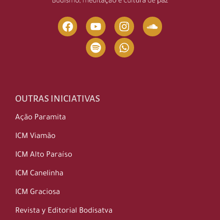
is the place to be for endless entertainment and
the chance to win big. So why wait? Join the
online betting revolution and immerse yourself
in a world of thrilling action and limitless
possibilities.
OUTRAS INICIATIVAS
Ação Paramita
ICM Viamão
ICM Alto Paraíso
ICM Canelinha
ICM Graciosa
Revista y Editorial Bodisatva