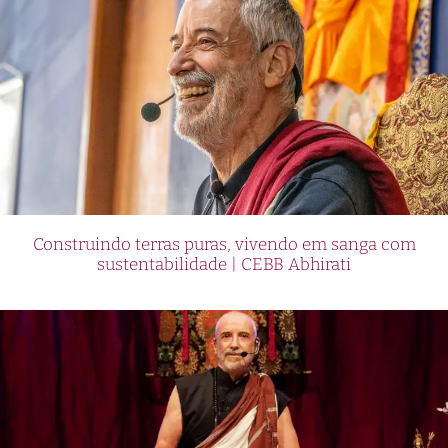
International Online Betting offers convenient
payment options tailored to the needs of South
Africans. Users can easily deposit and withdraw
funds using local banking methods, eliminating
the hassle of dealing with foreign currencies
and payment gateways. This makes the entire
betting experience seamless and hassle-free.
Opportunities and Challenges for
Construindo terras puras, vivendo em sanga com
South African Online Betting
sustentabilidade | CEBB Abhirati
Operators in the Global Market
South Africa has emerged as a gateway to
international online betting, offering a wide
range of opportunities for both seasoned
gamblers and novices looking to test their luck.