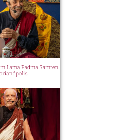
 com Lama Padma Samten
orianópolis