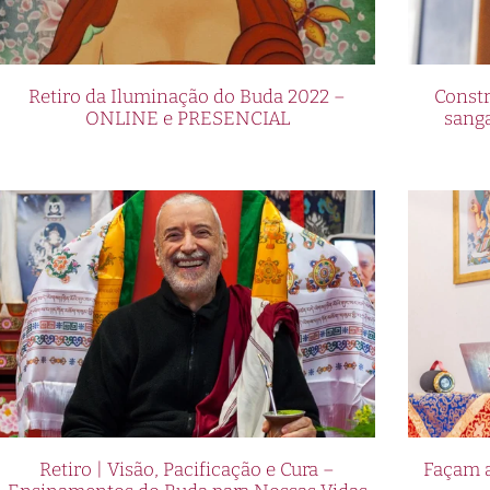
Retiro da Iluminação do Buda 2022 –
Constr
ONLINE e PRESENCIAL
sang
Retiro | Visão, Pacificação e Cura –
Façam a