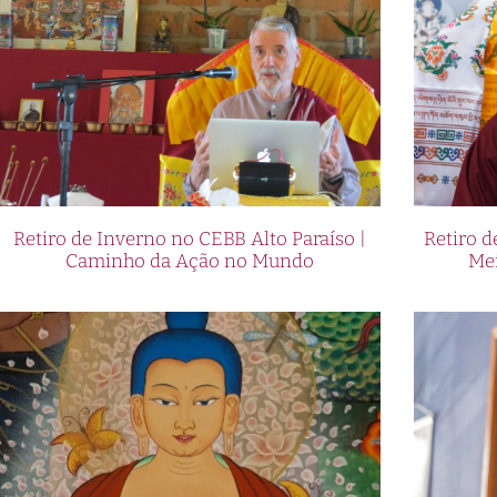
Retiro de Inverno no CEBB Alto Paraíso |
Retiro 
Caminho da Ação no Mundo
Me