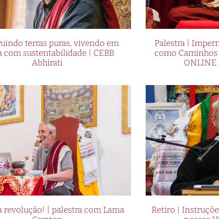
uindo terras puras, vivendo em
Palestra | Imper
a com sustentabilidade | CEBB
como Caminhos p
Abhirati
ONLINE 
 revolução! | palestra com Lama
Retiro | Instruçõ