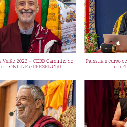
de Verão 2023 – CEBB Caminho do
Palestra e curso
io – ONLINE e PRESENCIAL
em Fl