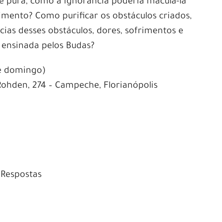
 pura, como a ignorância poderia maculá-la
imento? Como purificar os obstáculos criados,
as desses obstáculos, dores, sofrimentos e
 ensinada pelos Budas?
 e domingo)
Rohden, 274 – Campeche, Florianópolis
 Respostas