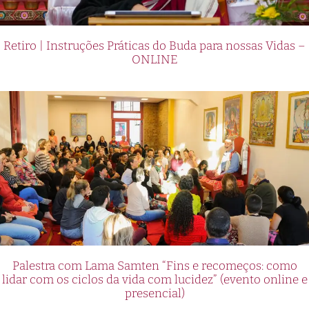
Retiro | Instruções Práticas do Buda para nossas Vidas –
ONLINE
Palestra com Lama Samten “Fins e recomeços: como
lidar com os ciclos da vida com lucidez” (evento online e
presencial)