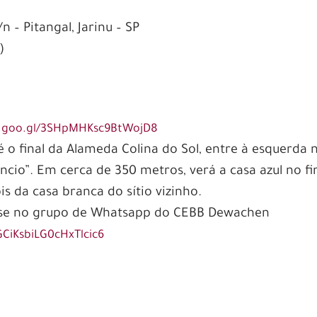
n – Pitangal, Jarinu – SP
)
p.goo.gl/3SHpMHKsc9BtWojD8
é o final da Alameda Colina do Sol, entre à esquerda 
êncio”. Em cerca de 350 metros, verá a casa azul no fi
is da casa branca do sítio vizinho.
-se no grupo de Whatsapp do CEBB Dewachen
GCiKsbiLG0cHxTlcic6