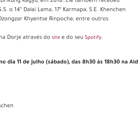
 Drikung Kagyu, em 2018. Ele também recebeu
.S. o 14º Dalai Lama, 17º Karmapa, S.E. Khenchen
Dzongzar Khyentse Rinpoche, entre outros
ma Dorje através do
e do seu
.
site
Spotify
o dia 11 de julho (sábado), das 8h30 às 18h30 na Al
achen