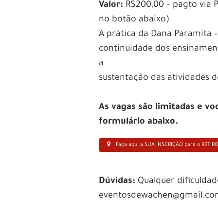
Valor:
R$200,00 – pagto via P
no botão abaixo)
A prática da Dana Paramita –
continuidade dos ensinamen
a
sustentação das atividades
As vagas são limitadas e vo
formulário abaixo.
Faça aqui a SUA INSCRIÇÃO para o RETIR
Dúvidas:
Qualquer dificuldad
eventosdewachen@gmail.c